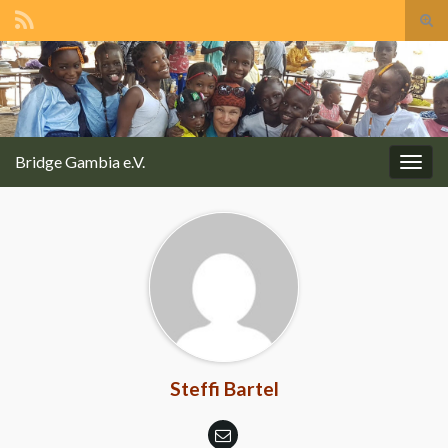
Suc
ums
Search for:
Bridge Gambia e.V.
Navi
umsc
Steffi Bartel