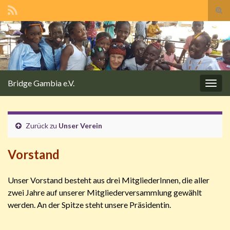
Suc
ums
Search for:
Bridge Gambia e.V.
Navi
umsc
Zurück zu
Unser Verein
Vorstand
Unser Vorstand besteht aus drei MitgliederInnen, die aller
zwei Jahre auf unserer Mitgliederversammlung gewählt
werden. An der Spitze steht unsere Präsidentin.