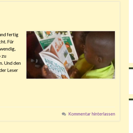
und fertig
cht. Für
twendig,
 zu
en. Und den
der Leser
Kommentar hinterlassen