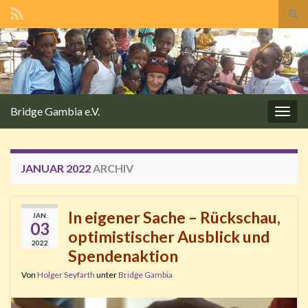
Suc
ums
Search for:
Bridge Gambia e.V.
Navi
umsc
JANUAR 2022
ARCHIV
In eigener Sache – Rückschau,
JAN.
03
optimistischer Ausblick und
2022
Spendenaktion
Von
Holger Seyfarth
unter
Bridge Gambia