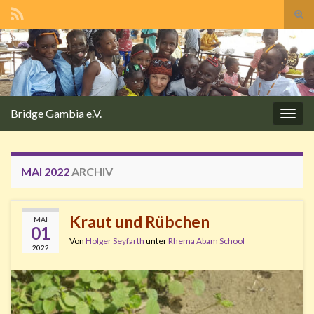
Suc
ums
Search for:
Bridge Gambia e.V.
Navi
umsc
MAI 2022
ARCHIV
Kraut und Rübchen
MAI
01
Von
Holger Seyfarth
unter
Rhema Abam School
2022