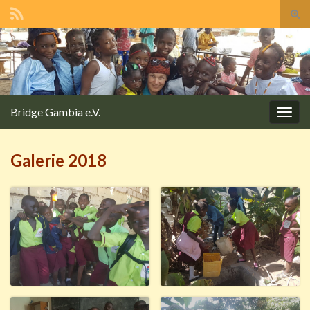
Tog
sear
Search for:
for
Bridge Gambia e.V.
Togg
navig
Galerie 2018